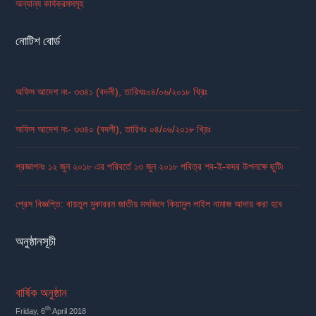
অন্যান্য কার্যক্রমসমূহ
নোটিশ বোর্ড
অফিস আদেশ নং- ৩৩৪১ (বদলী), তারিখঃ০৪/০৬/২০১৮ খ্রিঃ
অফিস আদেশ নং- ৩৩৪০ (বদলী), তারিখঃ ০৪/০৬/২০১৮ খ্রিঃ
প্রজ্ঞাপনঃ ১২ জুন ২০১৮ এর পরিবর্তে ১৩ জুন ২০১৮ পবিত্র শব-ই-কদর উপলক্ষে ছুটি৷
প্রেস বিজ্ঞপ্তি: বায়তুল মুকাররম জাতীয় মসজিদে কিয়ামুল লাইল নামাজ আদায় করা হবে
অনুষ্ঠানসূচী
বার্ষিক অনুষ্ঠান
th
Friday, 6
April 2018