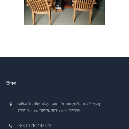
ঠিকানা
জামিআ ইসলামিয়া বাইতুল আমান (মাদ্রাসা,মসজিদ ও এতিমখানা)
রাস্তা নং - ১৬, আদাবর, ঢাকা-১২০৭, বাংলাদেশ
+88-01754145473